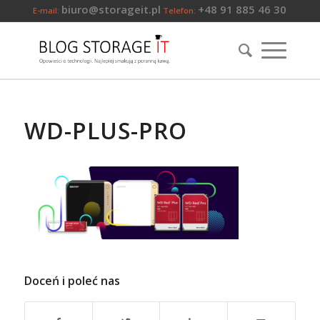
biuro@storageit.pl
+48 91 885 46 30
E-mail:
Telefon:
WD-PLUS-PRO
Doceń i poleć nas