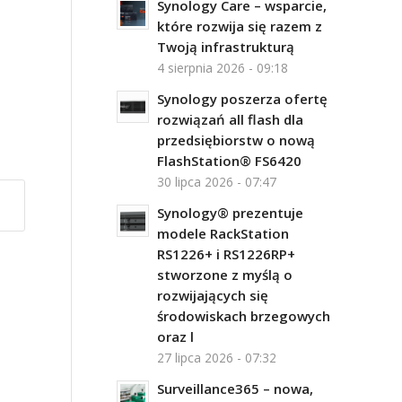
Synology Care – wsparcie,
które rozwija się razem z
Twoją infrastrukturą
4 sierpnia 2026 - 09:18
Synology poszerza ofertę
rozwiązań all flash dla
przedsiębiorstw o nową
FlashStation® FS6420
30 lipca 2026 - 07:47
Synology® prezentuje
modele RackStation
RS1226+ i RS1226RP+
stworzone z myślą o
rozwijających się
środowiskach brzegowych
oraz l
27 lipca 2026 - 07:32
Surveillance365 – nowa,