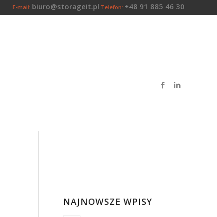
biuro@storageit.pl
+48 91 885 46 30
E-mail:
Telefon:
NAJNOWSZE WPISY