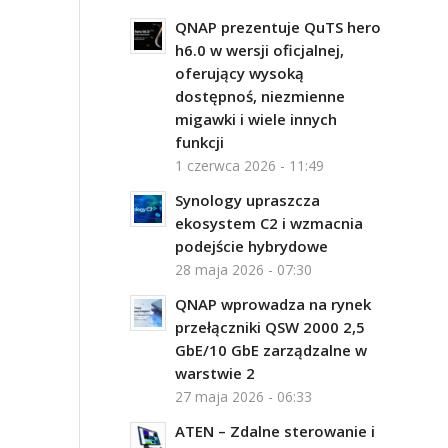
QNAP prezentuje QuTS hero
h6.0 w wersji oficjalnej,
oferujący wysoką
dostępnoś, niezmienne
migawki i wiele innych
funkcji
1 czerwca 2026 - 11:49
Synology upraszcza
ekosystem C2 i wzmacnia
podejście hybrydowe
28 maja 2026 - 07:30
QNAP wprowadza na rynek
przełączniki QSW 2000 2,5
GbE/10 GbE zarządzalne w
warstwie 2
27 maja 2026 - 06:33
ATEN – Zdalne sterowanie i