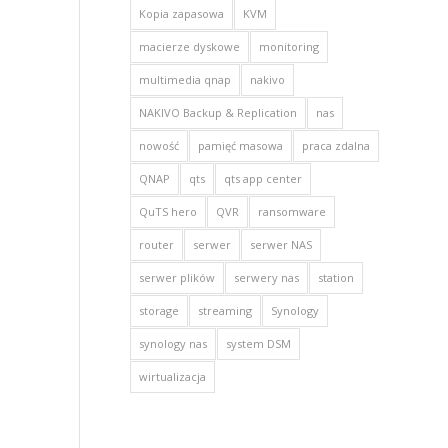
Kopia zapasowa
KVM
macierze dyskowe
monitoring
multimedia qnap
nakivo
NAKIVO Backup & Replication
nas
nowość
pamięć masowa
praca zdalna
QNAP
qts
qts app center
QuTS hero
QVR
ransomware
router
serwer
serwer NAS
serwer plików
serwery nas
station
storage
streaming
Synology
synology nas
system DSM
wirtualizacja