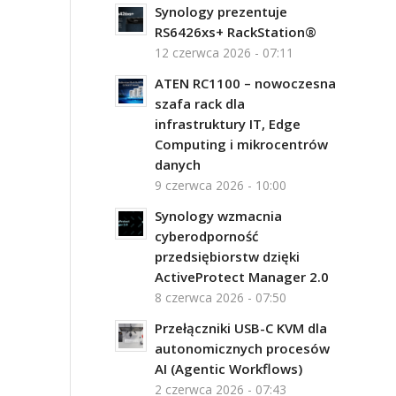
Synology prezentuje
RS6426xs+ RackStation®
12 czerwca 2026 - 07:11
ATEN RC1100 – nowoczesna
szafa rack dla
infrastruktury IT, Edge
Computing i mikrocentrów
danych
9 czerwca 2026 - 10:00
Synology wzmacnia
cyberodporność
przedsiębiorstw dzięki
ActiveProtect Manager 2.0
8 czerwca 2026 - 07:50
Przełączniki USB-C KVM dla
autonomicznych procesów
AI (Agentic Workflows)
2 czerwca 2026 - 07:43