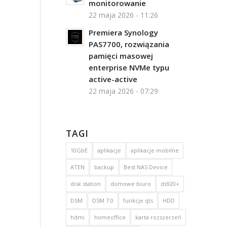
monitorowanie
22 maja 2026 - 11:26
Premiera Synology
PAS7700, rozwiązania
pamięci masowej
enterprise NVMe typu
active-active
22 maja 2026 - 07:29
TAGI
10GbE
aplikacje
aplikacje mobilne
ATEN
backup
Best NAS Device
disk station
domowe biuro
ds920+
DSM
DSM 7.0
funkcje qts
HDD
hdmi
homeoffice
karta rozszerzeń